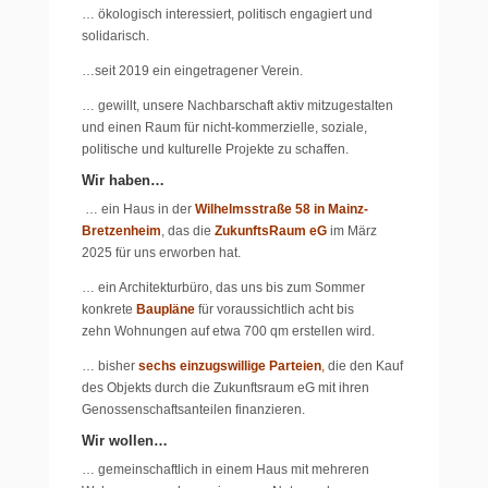
… ökologisch interessiert, politisch engagiert und
solidarisch.
…seit 2019 ein eingetragener Verein.
… gewillt, unsere Nachbarschaft aktiv mitzugestalten
und einen Raum für nicht-kommerzielle, soziale,
politische und kulturelle Projekte zu schaffen.
Wir haben…
… ein Haus in der
Wilhelmsstraße 58 in Mainz-
Bretzenheim
, das die
ZukunftsRaum eG
im März
2025 für uns erworben hat.
… ein Architekturbüro, das uns bis zum Sommer
konkrete
Baupläne
für voraussichtlich
acht bis
zehn
Wohnungen auf etwa 700 qm erstellen wird.
… bisher
sechs einzugswillige Parteien
,
die den Kauf
des Objekts durch die Zukunftsraum eG mit ihren
Genossenschaftsanteilen finanzieren.
Wir wollen…
… gemeinschaftlich in einem Haus mit mehreren