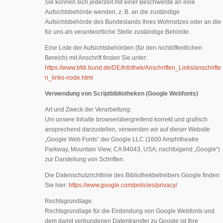
Sie können sich jederzeit mit einer Beschwerde an eine
Aufsichtsbehörde wenden, z. B. an die zuständige
Aufsichtsbehörde des Bundeslands Ihres Wohnsitzes oder an die
für uns als verantwortliche Stelle zuständige Behörde.
Eine Liste der Aufsichtsbehörden (für den nichtöffentlichen
Bereich) mit Anschrift finden Sie unter:
https://www.bfdi.bund.de/DE/Infothek/Anschriften_Links/anschrifte
n_links-node.html
Verwendung von Scriptbibliotheken (Google Webfonts)
Art und Zweck der Verarbeitung:
Um unsere Inhalte browserübergreifend korrekt und grafisch
ansprechend darzustellen, verwenden wir auf dieser Website
„Google Web Fonts“ der Google LLC (1600 Amphitheatre
Parkway, Mountain View, CA 94043, USA; nachfolgend „Google“)
zur Darstellung von Schriften.
Die Datenschutzrichtlinie des Bibliothekbetreibers Google finden
Sie hier:
https://www.google.com/policies/privacy/
Rechtsgrundlage:
Rechtsgrundlage für die Einbindung von Google Webfonts und
dem damit verbundenen Datentransfer zu Google ist Ihre